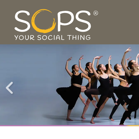
KUNST UND
KULTUR
SIND
DIE FÖRDERUNG
KULTUR
FORSCHUNGSLABORE UN
HAT DIE WIRKUNG EINER
VERGANGENHEIT,
GEGEN
SINFONIE
ZUKUNFT