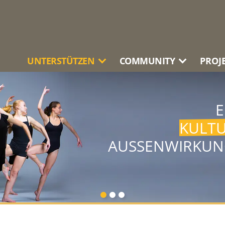
UNTERSTÜTZEN
COMMUNITY
PROJ
 DIE
E
ELLEN
SCHAFFENS
SERER
KULT
WOHLKLINGENDEN
WART
UND
AUSSENWIRKUN