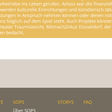
turbetriebe ins Leben gerufen. Anlass war die finanzi
erden kulturelle Einrichtungen und künstlerisch täti
eistungen in Anspruch nehmen können oder denen not
enz folglich auf dem Spiel steht. Auch Projekte können
Theater TraumGesicht, MitmachZirkus Düsseldorf, de
den bedacht.
TE
SOPS
STORYS
FAQ
Über SOPS