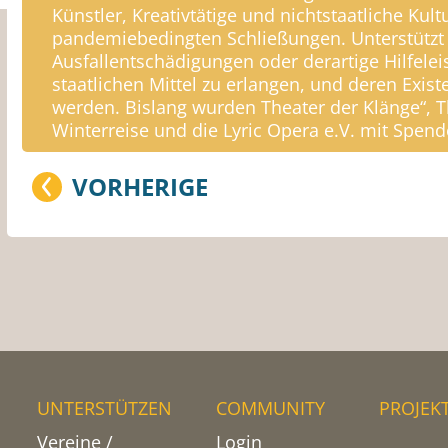
Künstler, Kreativtätige und nichtstaatliche Kul
pandemiebedingten Schließungen. Unterstützt w
Ausfallentschädigungen oder derartige Hilfel
staatlichen Mittel zu erlangen, und deren Exist
werden. Bislang wurden Theater der Klänge“, 
Winterreise und die Lyric Opera e.V. mit Spen
VORHERIGE
UNTERSTÜTZEN
COMMUNITY
PROJEK
Vereine /
Login