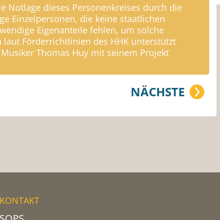
elle Notlage dieses Personenkreises durch die
ge Einzelpersonen, die keine staatlichen
wendige Eigenanteile fehlen, um solche
 laut Förderrichtlinien des HHK unterstützt
r Musiker Thomas Huy mit seinem Projekt
NÄCHSTE
KONTAKT
SOPS