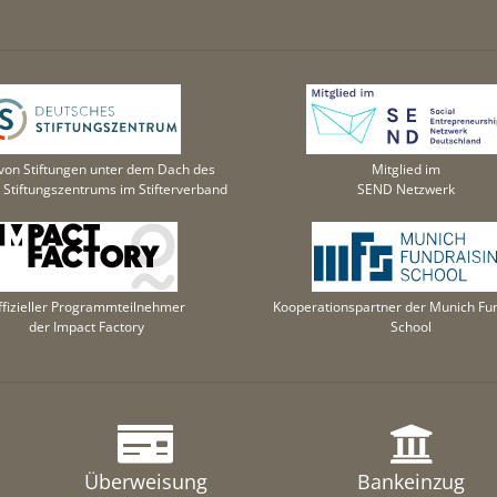
von Stiftungen unter dem Dach des
Mitglied im
Stiftungszentrums im Stifterverband
SEND Netzwerk
ffizieller Programmteilnehmer
Kooperationspartner der Munich Fun
der Impact Factory
School
Überweisung
Bankeinzug