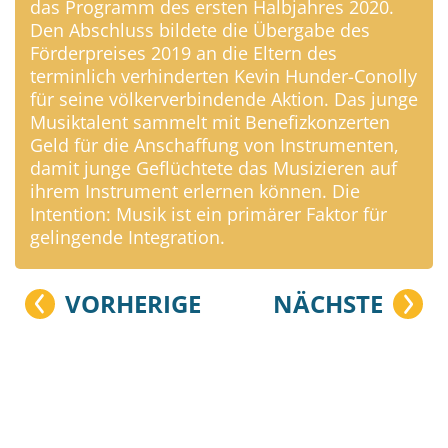
das Programm des ersten Halbjahres 2020.
Den Abschluss bildete die Übergabe des
Förderpreises 2019 an die Eltern des
terminlich verhinderten Kevin Hunder-Conolly
für seine völkerverbindende Aktion. Das junge
Musiktalent sammelt mit Benefizkonzerten
Geld für die Anschaffung von Instrumenten,
damit junge Geflüchtete das Musizieren auf
ihrem Instrument erlernen können. Die
Intention: Musik ist ein primärer Faktor für
gelingende Integration.
VORHERIGE
NÄCHSTE