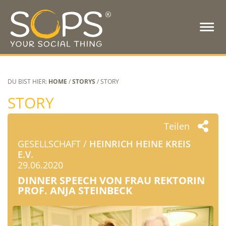
DU BIST HIER:
HOME
/
STORYS
/ STORY
STORY
Teilen
GESELLSCHAFT /
HEINRICH HEINE KREIS
E.V.
29.06.2020
DINNER SPEECH VON FRAU REKTORIN
PROF. ANJA STEINBECK