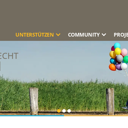
UNTERSTÜTZEN
COMMUNITY
PROJ
ECHT
N
SCHAFTLICHE
VERA
N
NI