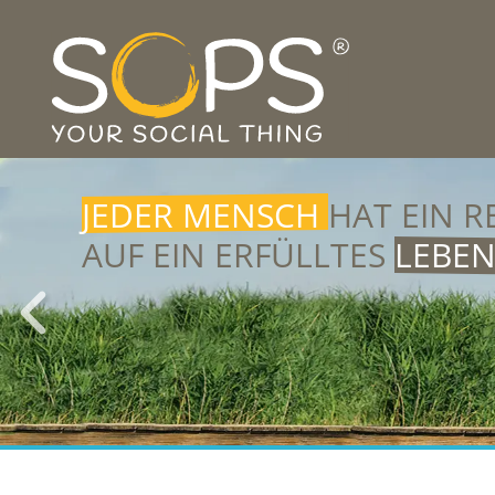
JEDER MENSCH
HAT EIN R
AUF EIN ERFÜLLTES
LEBE
NIEMAND
SOLLTE GESELL
AUSGRENZUNG
ERFAHRE