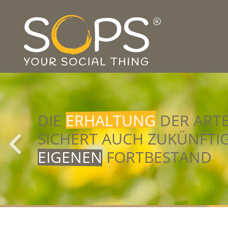
DIE
ERHALTUNG
DER ARTE
SICHERT AUCH ZUKÜNFTI
EIGENEN
FORTBESTAND