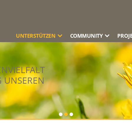
UNTERSTÜTZEN
COMMUNITY
PROJ
NVIELFALT
EINE
AUCH
ART
G UNSEREN
GARANTIERT
EIN HERZ