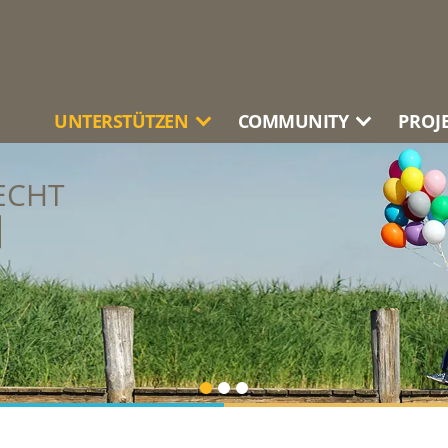
UNTERSTÜTZEN
COMMUNITY
PROJ
ECHT
N
SCHAFTLICHE
VERA
N
NI