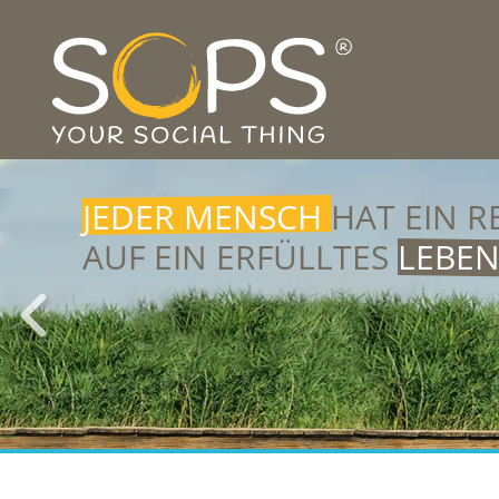
JEDER MENSCH
HAT EIN R
AUF EIN ERFÜLLTES
LEBE
NIEMAND
SOLLTE GESELL
AUSGRENZUNG
ERFAHRE