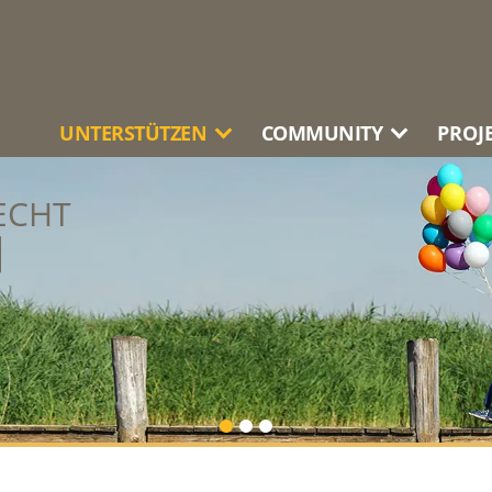
UNTERSTÜTZEN
COMMUNITY
PROJ
ECHT
N
SCHAFTLICHE
VERA
N
NI