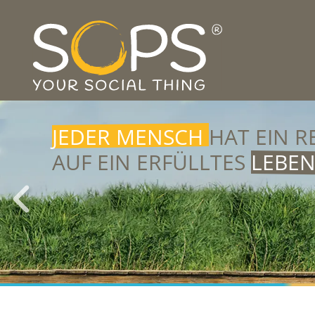
JEDER MENSCH
HAT EIN R
AUF EIN ERFÜLLTES
LEBE
NIEMAND
SOLLTE GESELL
AUSGRENZUNG
ERFAHRE