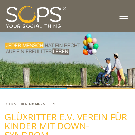
DU BIST HIER:
HOME
/ VEREIN
GLÜXRITTER E.V. VEREIN FÜR
KINDER MIT DOWN-
SYNDROM