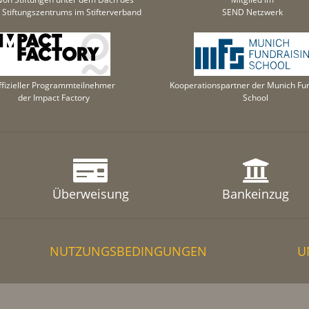
Stiftungszentrums im Stifterverband
SEND Netzwerk
ffizieller Programmteilnehmer
Kooperationspartner der Munich Fun
der Impact Factory
School
Überweisung
Bankeinzug
NUTZUNGSBEDINGUNGEN
U