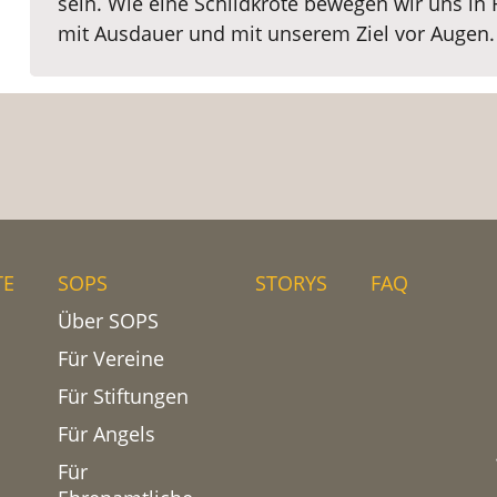
sein. Wie eine Schildkröte bewegen wir uns in 
mit Ausdauer und mit unserem Ziel vor Augen.
TE
SOPS
STORYS
FAQ
Über SOPS
Für Vereine
Für Stiftungen
Für Angels
Für