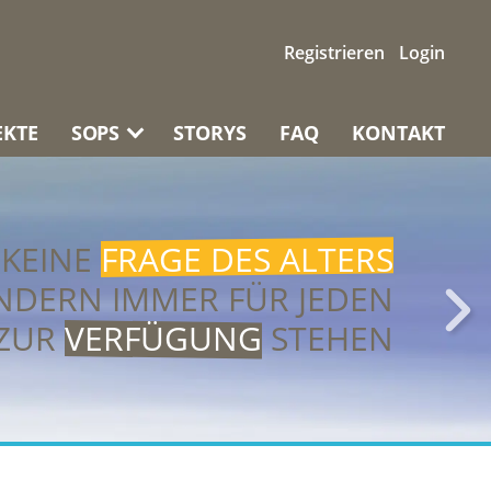
Registrieren
Login
EKTE
SOPS
STORYS
FAQ
KONTAKT
 KEINE
FRAGE DES ALTERS
ONDERN IMMER FÜR JEDEN
ZUR
VERFÜGUNG
STEHEN