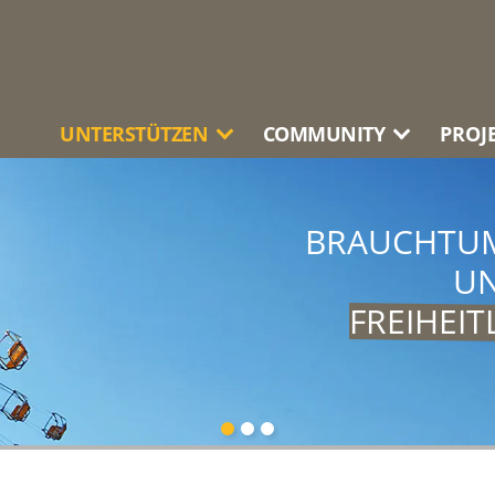
UNTERSTÜTZEN
COMMUNITY
PROJ
BRAUCHTU
CHTE
KENNEN,
EINE BUNTE
UN
 FÜR
ZUKÜNFTIG
GANZEN VIELFAL
FREIHEI
EINER