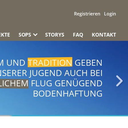
Registrieren
Login
EKTE
SOPS
STORYS
FAQ
KONTAKT
M UND
TRADITION
GEBEN
GESELLSCHAFT
MIT IHRER
SERER JUGEND AUCH BEI
T HAT DAS POTENZIAL ZU
TLICHEM
FLUG GENÜGEND
POSITIVEN
ENTWICKLUNG
BODENHAFTUNG