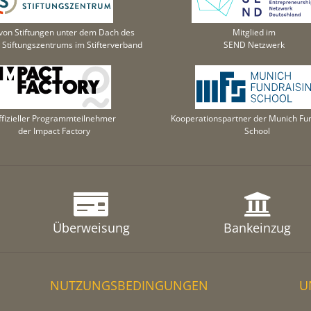
von Stiftungen unter dem Dach des
Mitglied im
Stiftungszentrums im Stifterverband
SEND Netzwerk
ffizieller Programmteilnehmer
Kooperationspartner der Munich Fun
der Impact Factory
School
Überweisung
Bankeinzug
NUTZUNGSBEDINGUNGEN
U