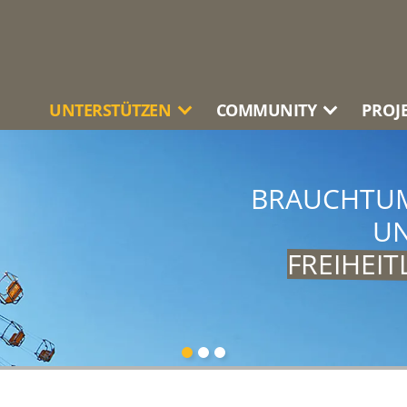
UNTERSTÜTZEN
COMMUNITY
PROJ
BRAUCHTU
CHTE
KENNEN,
EINE BUNTE
UN
 FÜR
ZUKÜNFTIG
GANZEN VIELFAL
FREIHEI
EINER