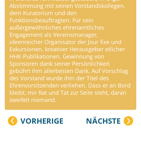
Abstimmung mit seinen Vorstandskollegen,
dem Kuratorium und den
Funktionsbeauftragten. Für sein
außergewöhnliches ehrenamtliches
Engagement als Vereinsmanager,
ideenreicher Organisator der Jour fixe und
Exkursionen, kreativer Herausgeber etlicher
HHK-Publikationen, Gewinnung von
Sponsoren dank seiner Persönlichkeit
gebührt ihm allerbesten Dank. Auf Vorschlag
des Vorstand wurde ihm der Titel des
Ehrenvorsitzenden verliehen. Dass er an Bord
bleibt, mir Rat und Tat zur Seite steht, daran
zweifelt niemand.
VORHERIGE
NÄCHSTE