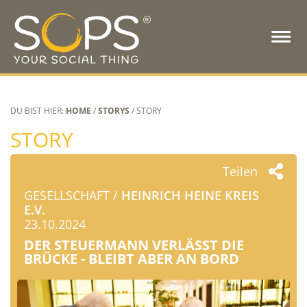
DU BIST HIER:
HOME
/
STORYS
/ STORY
STORY
Teilen
GESELLSCHAFT /
HEINRICH HEINE KREIS
E.V.
23.10.2024
DER STEUERMANN VERLÄSST DIE
BRÜCKE - BLEIBT ABER AN BORD