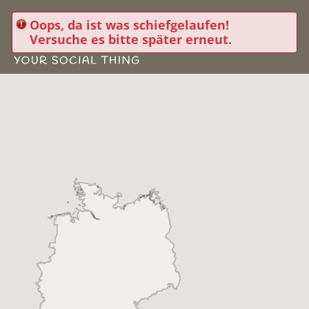
Oops, da ist was schiefgelaufen!
Versuche es bitte später erneut.