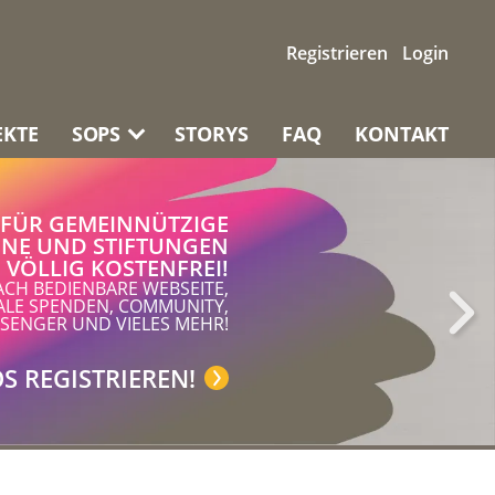
Registrieren
Login
EKTE
SOPS
STORYS
FAQ
KONTAKT
FÜR GEMEINNÜTZIGE
UCH DU
MMEN
EINFACH UND COOL
SOZIALE VEREINE
INE UND STIFTUNGEN
VÖLLIG KOSTENFREI!
OZIALE
DEINER
ZUKUNFT
NACHBARSCHAFT
SICHERN
ACH BEDIENBARE WEBSEITE,
ALE SPENDEN, COMMUNITY,
SENGER UND VIELES MEHR!
JETZT ANGEL WERDEN
JETZT UNTERSTÜTZEN
S REGISTRIEREN!